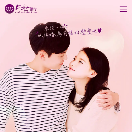
優質會員
行動交友
聯誼活動
幸福案例
最新動態
活動花絮
許願天燈