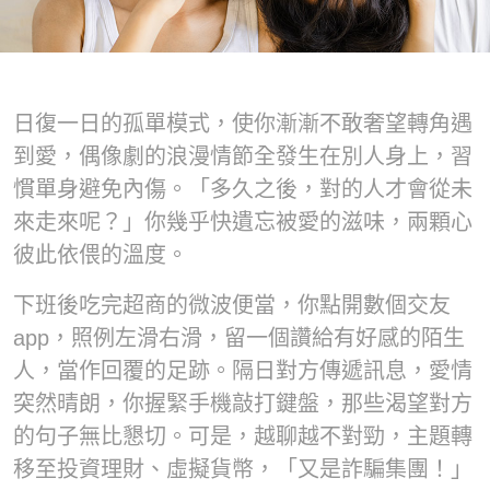
日復一日的孤單模式，使你漸漸不敢奢望轉角遇
到愛，偶像劇的浪漫情節全發生在別人身上，習
慣單身避免內傷。「多久之後，對的人才會從未
來走來呢？」你幾乎快遺忘被愛的滋味，兩顆心
彼此依偎的溫度。
下班後吃完超商的微波便當，你點開數個交友
app，照例左滑右滑，留一個讚給有好感的陌生
人，當作回覆的足跡。隔日對方傳遞訊息，愛情
突然晴朗，你握緊手機敲打鍵盤，那些渴望對方
的句子無比懇切。可是，越聊越不對勁，主題轉
移至投資理財、虛擬貨幣，「又是詐騙集團！」