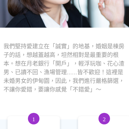
我們堅持愛建立在「誠實」的地基，婚姻是棟房
子的話，想越蓋越高，坦然相對是最重要的根
本。想在月老銀行「開戶」，輕浮玩咖、花心渣
男、已讀不回、漁場管理......皆不歡迎！這裡是
未婚男女的伊甸園，因此，我們進行嚴格篩選，
不讓你愛錯，要讓你感覺「不錯愛」～