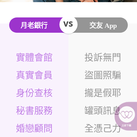
月老銀行
交友 App
實體會館
投訴無⾨
真實會員
盜圖照騙
身份查核
攏是假耶
秘書服務
罐頭訊息
婚戀顧問
全憑己力