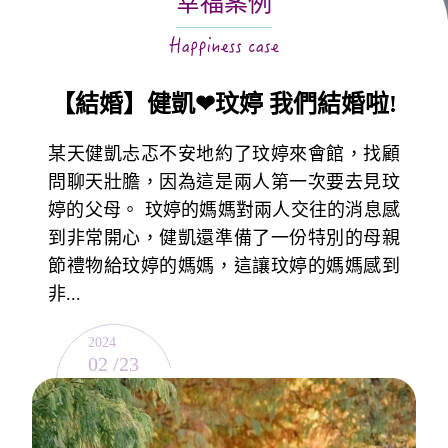
幸福案例
關於月老
服務據點
【結婚】健凱❤玟婷 我們結婚啦!
某天健凱忐忑不安地約了玟婷來會館，找顧
問聊天壯膽，因為這是兩人第一次要去見玟
婷的父母。 玟婷的媽媽對兩人交往的消息感
到非常開心，健凱還準備了一份特別的母親
節禮物給玟婷的媽媽，這讓玟婷的媽媽感到
非...
2024
02 /23