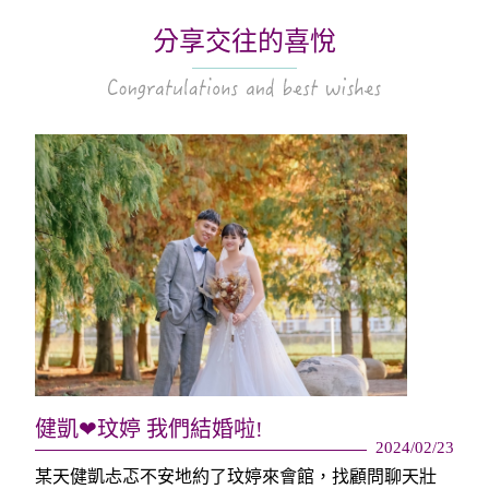
分享交往的喜悅
健凱❤玟婷 我們結婚啦!
2024/02/23
某天健凱忐忑不安地約了玟婷來會館，找顧問聊天壯