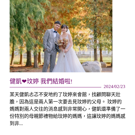
健凱❤玟婷 我們結婚啦!
2024/02/23
某天健凱忐忑不安地約了玟婷來會館，找顧問聊天壯
膽，因為這是兩人第一次要去見玟婷的父母。 玟婷的
媽媽對兩人交往的消息感到非常開心，健凱還準備了一
份特別的母親節禮物給玟婷的媽媽，這讓玟婷的媽媽感
到非...