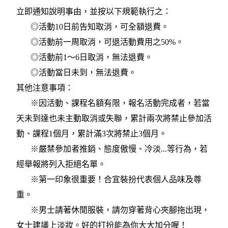
立即通知說明事由，並按以下規範執行之：
◎活動10日前告知取消，可全額退費。
◎活動前一周取消，可退活動費用之50%。
◎活動前1～6日取消，無法退費。
◎活動當日未到，無法退費。
其他注意事項：
※因活動、課程名額有限，報名活動完成者，若當
天未到達也未主動取消或失聯，累計兩次將禁止參加活
動、課程1個月，累計滿3次將禁止3個月。
※嚴禁參加者推銷、態度傲慢、冷淡...等行為，若
經舉報將列入拒絕名單。
※第一印象很重要！合宜裝扮代表個人品味及尊
重。
※男士請著休閒服裝，請勿穿著背心夾腳拖出現，
女士建議上淡妝。好的打扮能為你大大加分喔！