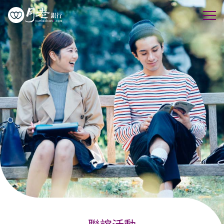
優質會員
行動交友
聯誼活動
幸福案例
最新動態
活動花絮
許願天燈