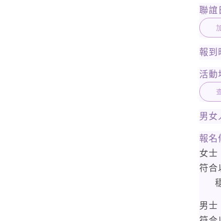
聯誼
加
報到
活動
男女
報名
女士
符合
男士
符合