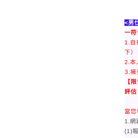
<男
一符
1.
下）
2.
3.
【限
評估
當您
1.
(1