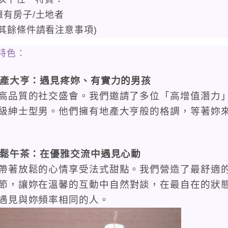
擁有房子/土地者
(其餘條件請看注意事項)
特色：
地產大亨：遇見疼妳、有實力的男孩
高品質的社交盛會。我們邀請了多位「高增值潛力
級紳士型男。他們擁有地產大亨般的格調，
等著妳
輕鬆午茶：在優雅交流中遇見心動
帶著放鬆的心情享受法式甜點。我們營造了
最舒適
節
，讓妳在溫馨的互動中自然對談，在最自在的狀
遇見與妳頻率相同的人。