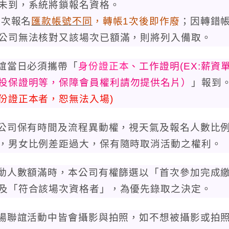
未到，系統將鎖報名資格。
)每次報名
匯款
帳號不同
，轉帳1次後即作廢
；因轉錯
公司無法核對又該場次已額滿，則將列入備取。
聯誼當日必須攜帶「
身份證正本
、工作證明(EX:薪資
投保證明
等，保障會員權利請勿提供名片）
」報到
份證正本者，恕無法入場)
本公司保有時間及流程異動權，視天氣及報名人數比
，男女比例差距過大，保有隨時取消活動之權利。
活動人數額滿時，本公司有權篩選以「首次參加完成
及「符合該場次資格者」，為優先錄取之決定。
每場聯誼活動中皆會攝影與拍照，如不想被攝影或拍