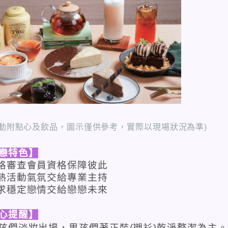
活動附點心及飲品，圖示僅供參考，實際以現場狀況為準)
戀特色】
格審查會員資格保障彼此
熱活動氣氛交給專業主持
求穩定戀情交給戀戀未來
心提醒】
孩們淡妝出場，男孩們著正裝
(
襯衫
)
乾淨整潔為主。