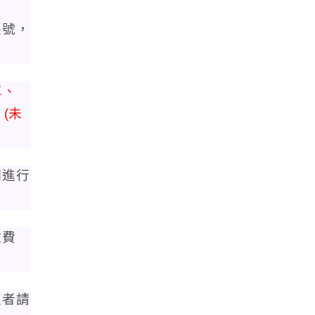
帳號，
單
、
。
(
未
例進行
繳費
照者請