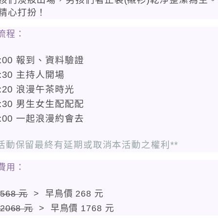
精心打扮！
流程：
4:00 報到、資料驗證
4:30 主持人開場
5:20 浪漫午茶時光
6:30 男生女生配配配
7:00 一起浪漫約會去
本活動保留最終有延期或取消本活動之權利**
費用：
568 元
> 早鳥價 268 元
2068 元
> 早鳥價 1768 元