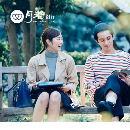
優質會員
行動交友
聯誼活動
幸福案例
最新動態
活動花絮
許願天燈