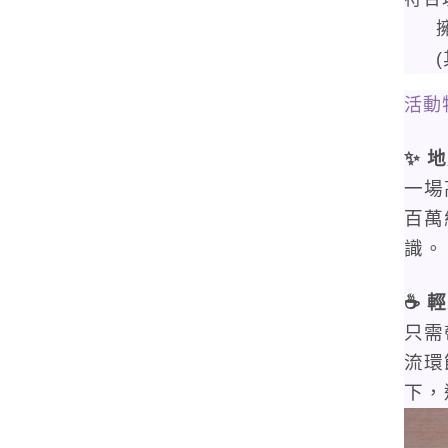
活動
✨ 
一場
百萬
識。
☕ 
只需
流環
下，