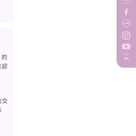
」的
來認
的交
態