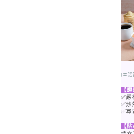
(本
【戀
✅嚴
✅炒
✅尋
【貼
請女