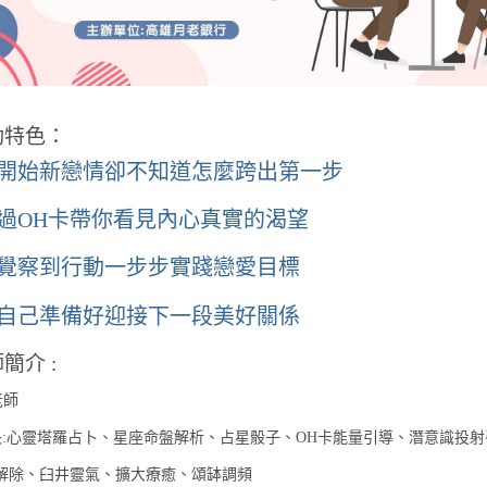
動特色：
開始新戀情卻不知道怎麼跨出第一步
過OH卡帶你看見內心真實的渴望
覺察到行動一步步實踐戀愛目標
自己準備好迎接下一段美好關係
簡介 :
老師
長:心靈塔羅占卜、星座命盤解析、占星骰子、OH卡能量引導、潛意識投射
解除、臼井靈氣、擴大療癒、頌缽調頻