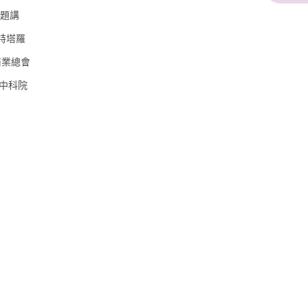
專題講
特塔羅
商業總會
中科院