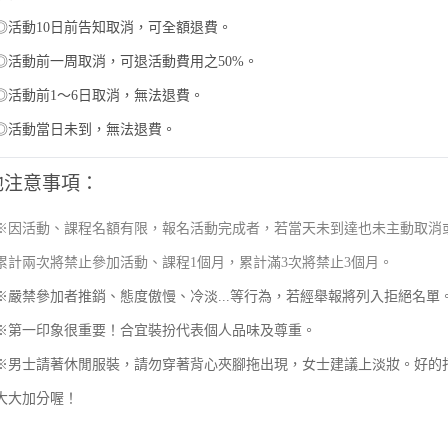
動10日前告知取消，可全額退費。
動前一周取消，可退活動費用之50%。
動前1～6日取消，無法退費。
動當日未到，無法退費。
他注意事項：
※因活動、課程名額有限，報名活動完成者，若當天未到達也未主動取消
累計兩次將禁止參加活動、課程1個月，累計滿3次將禁止3個月。
※嚴禁參加者推銷、態度傲慢、冷淡...等行為，若經舉報將列入拒絕名單
※
第一印象很重要！合宜裝扮代表個人品味及尊重。
士請著休閒服裝，請勿穿著背心夾腳拖出現，女士建議上淡妝。好的
大大加分喔！