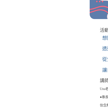
活
想
透
從
讓
講師
Una
●專
信念