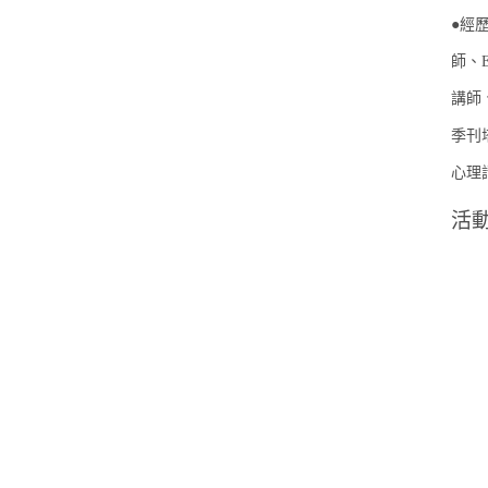
●經
師、
講師
季刊
心理
活
◆ 
◆ 
◆ 時