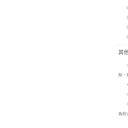
◎活
◎活
◎活
◎活
其
聯，
※男
為你