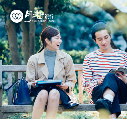
優質會員
行動交友
聯誼活動
幸福案例
最新動態
活動花絮
許願天燈