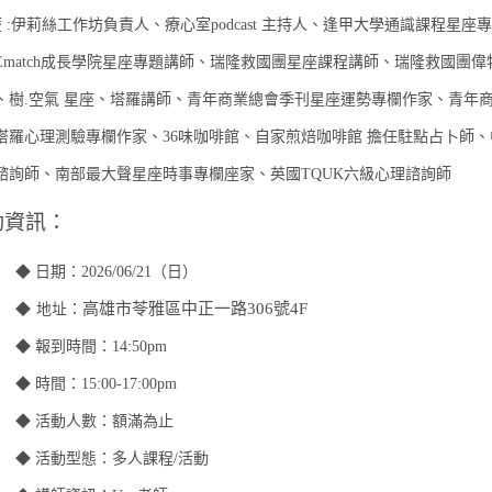
歷 :伊莉絲工作坊負責人、療心室podcast 主持人、逢甲大學通識課程星座
Ematch成長學院星座專題講師、瑞隆救國團星座課程講師、瑞隆救國團偉
、樹.空氣 星座、塔羅講師、青年商業總會季刊星座運勢專欄作家、青年
塔羅心理測驗專欄作家、36味咖啡館、自家煎焙咖啡館 擔任駐點占卜師、
諮詢師、南部最大聲星座時事專欄座家、英國TQUK六級心理諮詢師
動資訊：
日期：2026/06/21（日）
高雄市苓雅區中正一路306號4F
◆
地址：
報到時間：14:50pm
間：15:00-17:00pm
◆ 活動人數：額滿為止
◆ 活動型態：
多人課程/活動