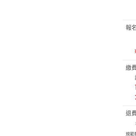
◆
報
※
繳
女
退
報名
規範