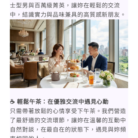
士型男與百萬級菁英
，讓妳在輕鬆的交流
中，結識實力與品味兼具的高質感新朋友。
☕ 輕鬆午茶：在優雅交流中遇見心動
只需帶著放鬆的心情享受下午茶。我們營造
了
最舒適的交流環節
，讓妳在溫馨的互動中
自然對談，在最自在的狀態下，遇見與妳頻