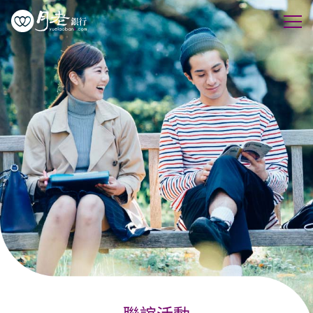
優質會員
行動交友
聯誼活動
幸福案例
最新動態
活動花絮
許願天燈