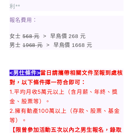
利**
報名費用：
女士
568 元
> 早鳥價 268 元
男士
1968 元
> 早鳥價 1668 元
<男仕條件>
當日請攜帶相關文件至報到處核
對，以下條件擇一符合即可：
1.平均月收5萬元以上（含月薪、年終、獎
金、股票等）
。
2.擁有動產100萬以上（存款、股票、基金
等）
。
【限曾參加活動五次以內之男生報名，錄取