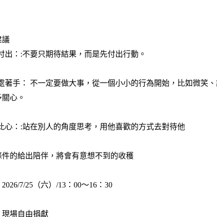
建議
動付出：:不要只期待結果，而是先付出行動。
小處著手： 不一定要做大事，從一個小小的行為開始，比如微笑、
予關心。
心比心：:站在別人的角度思考，用他喜歡的方式去對待他
無條件的給出陪伴，將會有意想不到的收穫
026/7/25（六）/13：00～16：30
：現場自由捐獻