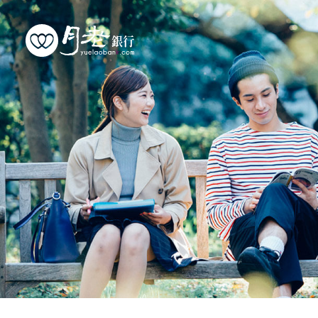
優質會員
行動交友
聯誼活動
幸福案例
最新動態
活動花絮
許願天燈