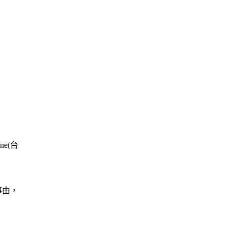
e(台
事由，