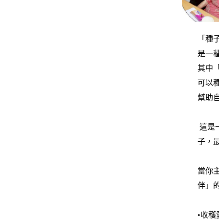
「種
是一
其中
可以
幫助
這是
子，
當你
伴」
•收