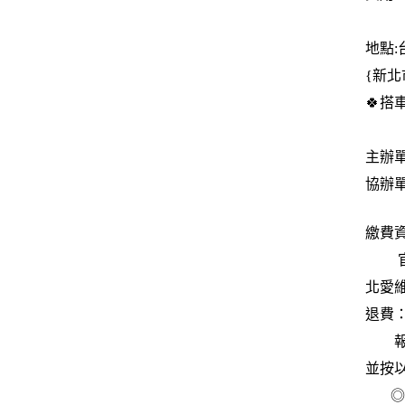
地點
{新北
🍀搭
主辦
協辦
繳費
官網
北愛維
退費
報名
並按
◎活