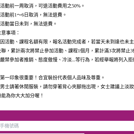
動前一周取消，可退活動費用之50%。
動前1～6日取消，無法退費。
動當日未到，無法退費。
注意事項：
活動、課程名額有限，報名活動完成者，若當天未到達也未主
失聯，累計兩次將禁止參加活動、課程1個月，累計滿3次將禁止3
禁參加者推銷、態度傲慢、冷淡...等行為，若經舉報將列入拒
一印象很重要！合宜裝扮代表個人品味及尊重。
士請著休閒服裝，請勿穿著背心夾腳拖出現，女士建議上淡妝
扮能為你大大加分喔！