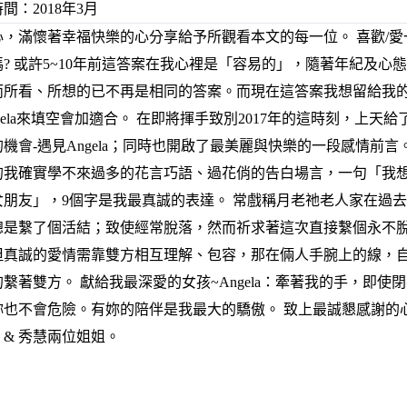
間：2018年3月
心，滿懷著幸福快樂的心分享給予所觀看本文的每一位。 喜歡/愛
? 或許5~10年前這答案在我心裡是「容易的」，隨著年紀及心
而所看、所想的已不再是相同的答案。而現在這答案我想留給我
gela來填空會加適合。 在即將揮手致別2017年的這時刻，上天給
機會-遇見Angela；同時也開啟了最美麗與快樂的一段感情前言
的我確實學不來過多的花言巧語、過花俏的告白場言，一句「我
女朋友」，9個字是我最真誠的表達。 常戲稱月老祂老人家在過
總是繫了個活結；致使經常脫落，然而祈求著這次直接繫個永不
但真誠的愛情需靠雙方相互理解、包容，那在倆人手腕上的線，
繫著雙方。 獻給我最深愛的女孩~Angela：牽著我的手，即使
妳也不會危險。有妳的陪伴是我最大的驕傲。 致上最誠懇感謝的
ry & 秀慧兩位姐姐。