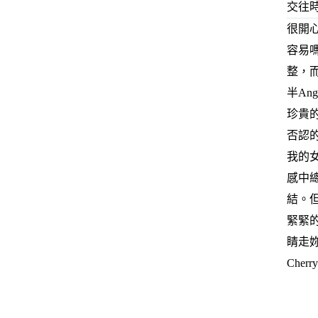
交往時
很開
容易嗎
整，
半An
珍貴的
否認
我的
感中
結。
緊緊的
睛走
Cher