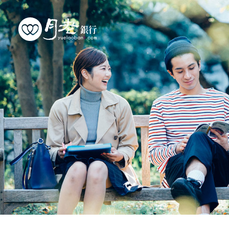
優質會員
行動交友
聯誼活動
幸福案例
最新動態
活動花絮
許願天燈