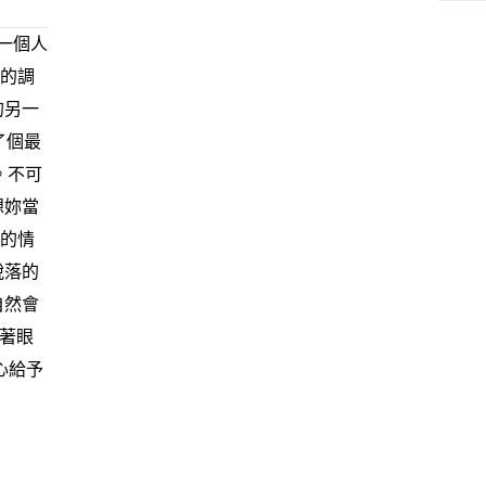
一個人
態的調
的另一
了個最
。不可
想妳當
去的情
脫落的
自然會
閉著眼
心給予