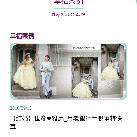
幸福案例
關於月老
服務據點
幸福案例
2018/09/12
【結婚】世彥❤雅惠_月老銀行＝脫單特快
車