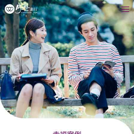
優質會員
行動交友
聯誼活動
幸福案例
最新動態
活動花絮
許願天燈