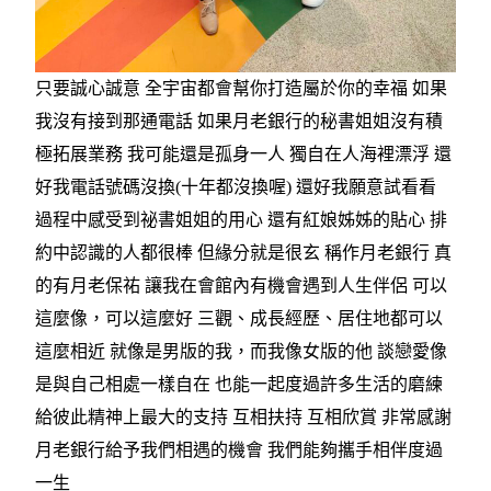
只要誠心誠意 全宇宙都會幫你打造屬於你的幸福 如果
我沒有接到那通電話 如果月老銀行的秘書姐姐沒有積
極拓展業務 我可能還是孤身一人 獨自在人海裡漂浮 還
好我電話號碼沒換(十年都沒換喔) 還好我願意試看看
過程中感受到祕書姐姐的用心 還有紅娘姊姊的貼心 排
約中認識的人都很棒 但緣分就是很玄 稱作月老銀行 真
的有月老保祐 讓我在會館內有機會遇到人生伴侶 可以
這麼像，可以這麼好 三觀、成長經歷、居住地都可以
這麼相近 就像是男版的我，而我像女版的他 談戀愛像
是與自己相處一樣自在 也能一起度過許多生活的磨練
給彼此精神上最大的支持 互相扶持 互相欣賞 非常感謝
月老銀行給予我們相遇的機會 我們能夠攜手相伴度過
一生