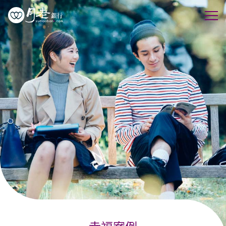
優質會員
行動交友
聯誼活動
幸福案例
最新動態
活動花絮
許願天燈