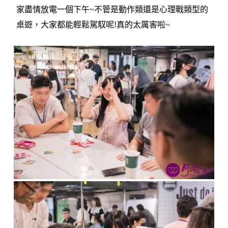
家盡情放電一個下午~不管是動作類還是心理戰類型的
桌遊，大家都能輕鬆駕馭呢!真的太厲害啦~