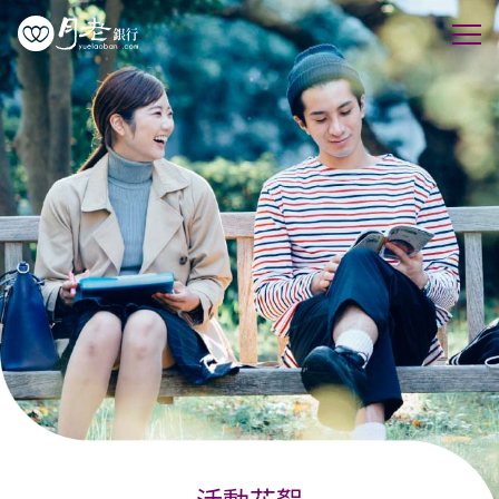
優質會員
行動交友
聯誼活動
幸福案例
最新動態
活動花絮
許願天燈