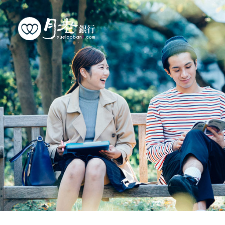
優質會員
行動交友
聯誼活動
幸福案例
最新動態
活動花絮
許願天燈