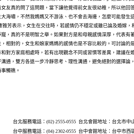
前女友真的問了這問題，當下讓他覺得前女友很幼稚，所以他回
生大海嘯，不然我媽媽又不游泳、也不會去海邊，怎麼可能發生
 曹雅芳表示，女生在交往時，若感情仍不穩定或雖已論及婚嫁，
爭寵，真的不是明智之舉。如果對方是和母親感情深厚，代表有
性，相對的，女生和娘家媽媽的感情也是不容比較的。可討論的
方和對方家庭相處時，若有出現觀念不同或習慣等差異，建議在
好溝通，雙方各退一步冷靜思考、理性溝通，避免絕對的選擇論
婚事觸礁。
台北服務電話：(02) 2555-0555
台北會館地址：台北市中山
台中服務電話：(04) 2302-0555
台中會館地址：台中市西區英才