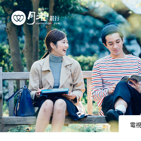
優質會員
行動交友
聯誼活動
幸福案例
最新動態
活動花絮
電
許願天燈