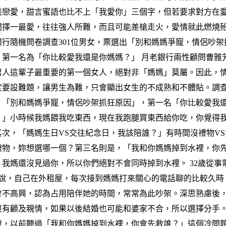
談戀愛，甜言蜜語也比不上「我愛你」三個字，但若要求對方在
間擇一最愛，往往強人所難，而且可能差槍走火，愛情就此燃燒
銀行隨機問卷調查301位男女，票選出「別和媽媽爭寵，情侶吵架
，第一名為「你比較愛我還是你媽媽？」 月老銀行兩性顧問曹雅
男人這輩子最重要的第一個女人，絕對非「媽媽」莫屬。因此，
定要設難題，讓男生為難，只會顯出女生的不成熟和不體貼。調
，「別和媽媽爭寵，情侶吵架抓狂原因」，第一名「你比較愛我
？」小時候我媽餵我吃東西，現在我跑腿買東西給你吃，你覺得
其次，「媽媽生日VS交往紀念日，我該陪誰？」有時間沒禮物VS
禮物，妳想選哪一個？第三名則是，「我和你媽媽掉到水裡，你
」我媽還沒見過你，所以你們絕對不會同時掉到水裡。 32歲從事
ee說，自己在外租屋，每次接到媽媽打來關心的電話聊的比較久時
會不高興，認為占用陪伴她的時間，常常為此吵架。深思熟慮後
沒有顧及親情，如果以後結婚也可能和婆家不合，所以選擇分手。 
說，以前聽過「我和你媽媽掉到水裡，你會先救誰？」這個冷問