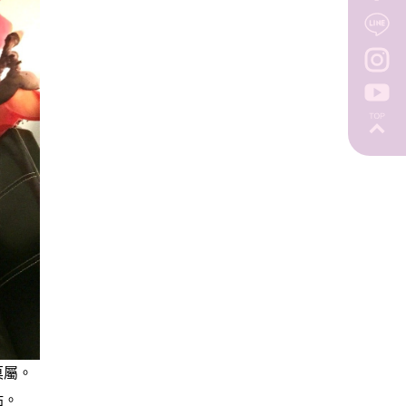
莫屬。
貼。