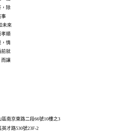
答，除
這事
和未來
著孝順
是，情
婚前就
，而讓
區南京東路二段66號10樓之3
路530號23F-2