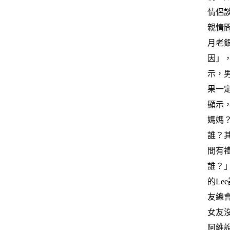
情侶
親情
月老
因」
示，
果一
顯示
媽媽
誰？
間有
誰？
的L
友總
女友
阿維