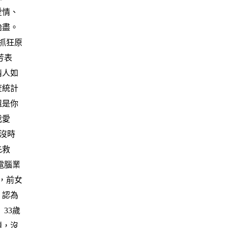
愛情、
殆盡。
抓狂原
芳表
情人如
查統計
還是你
我愛
沒時
先救
電腦業
，前女
，認為
33歲
題，沒