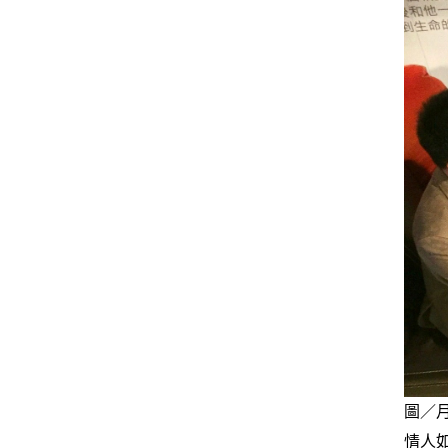
圖／
情人