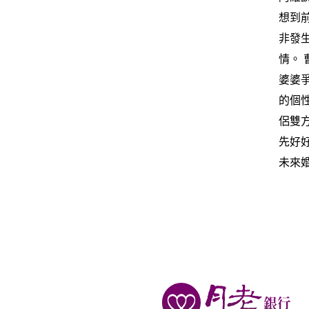
想到
非發
情。
婆婆
的個
侶雙
先好
未來