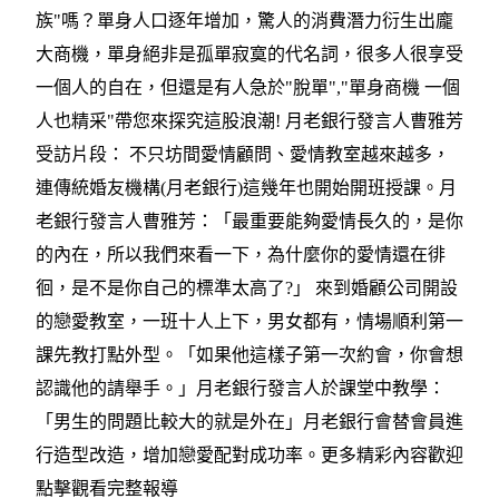
族"嗎？單身人口逐年增加，驚人的消費潛力衍生出龐
大商機，單身絕非是孤單寂寞的代名詞，很多人很享受
一個人的自在，但還是有人急於"脫單","單身商機 一個
人也精采"帶您來探究這股浪潮! 月老銀行發言人曹雅芳
受訪片段： 不只坊間愛情顧問、愛情教室越來越多，
連傳統婚友機構(月老銀行)這幾年也開始開班授課。月
老銀行發言人曹雅芳：「最重要能夠愛情長久的，是你
的內在，所以我們來看一下，為什麼你的愛情還在徘
徊，是不是你自己的標準太高了?」 來到婚顧公司開設
的戀愛教室，一班十人上下，男女都有，情場順利第一
課先教打點外型。「如果他這樣子第一次約會，你會想
認識他的請舉手。」月老銀行發言人於課堂中教學：
「男生的問題比較大的就是外在」月老銀行會替會員進
行造型改造，增加戀愛配對成功率。更多精彩內容歡迎
點擊觀看完整報導