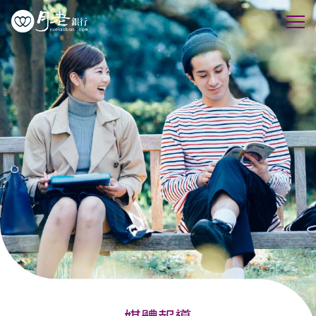
優質會員
行動交友
聯誼活動
幸福案例
最新動態
活動花絮
許願天燈