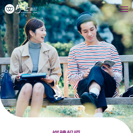
優質會員
行動交友
聯誼活動
幸福案例
最新動態
活動花絮
許願天燈